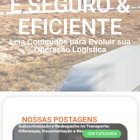
E SEGURO &
EFICIENTE
Leia Conteúdos para Evoluir sua
Operação Logística
NOSSAS POSTAGENS
SEM CATEGORIA