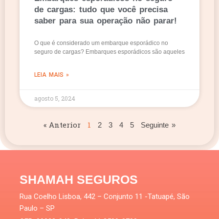
de cargas: tudo que você precisa
saber para sua operação não parar!
O que é considerado um embarque esporádico no
seguro de cargas? Embarques esporádicos são aqueles
LEIA MAIS »
agosto 5, 2024
« Anterior
1
2
3
4
5
Seguinte »
SHAMAH SEGUROS
Rua Coelho Lisboa, 442 – Conjunto 11 -Tatuapé, São
Paulo – SP