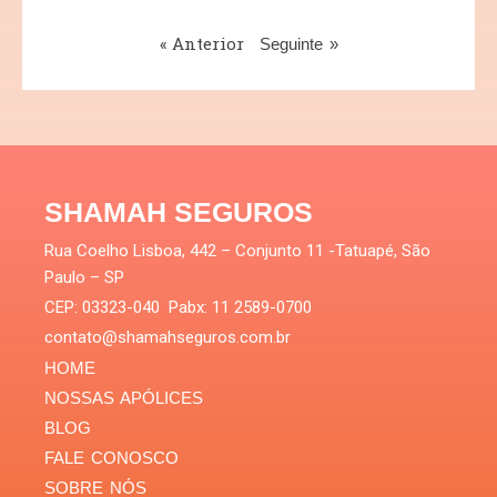
« Anterior
Seguinte »
SHAMAH SEGUROS
Rua Coelho Lisboa, 442 – Conjunto 11 -Tatuapé, São
Paulo – SP
CEP: 03323-040 Pabx: 11 2589-0700
contato@shamahseguros.com.br
HOME
NOSSAS APÓLICES
BLOG
FALE CONOSCO
SOBRE NÓS